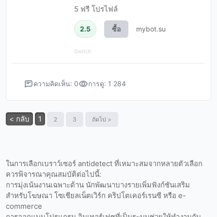
5 ฟรี โปรไฟล์
2.5
ซื้อ
mybot.su
Switch
ความคิดเห็น: 0
การดู: 1 284
< กลับ
1
2
3
ถัดไป >
ในการเลือกเบราว์เซอร์ antidetect ที่เหมาะสมจากหลายตัวเลือก
ควรพิจารณาคุณสมบัติต่อไปนี้:
การมุ่งเน้นงานเฉพาะด้าน นักพัฒนาบางรายเพิ่มฟังก์ชันเสริม
สำหรับโฆษณา โซเชียลเน็ตเวิร์ก คริปโตเคอร์เรนซี หรือ e-
commerce
การออกแบบโปรแกรม อินเทอร์เฟซที่เป็นระบบช่วยให้ทำงานกับ