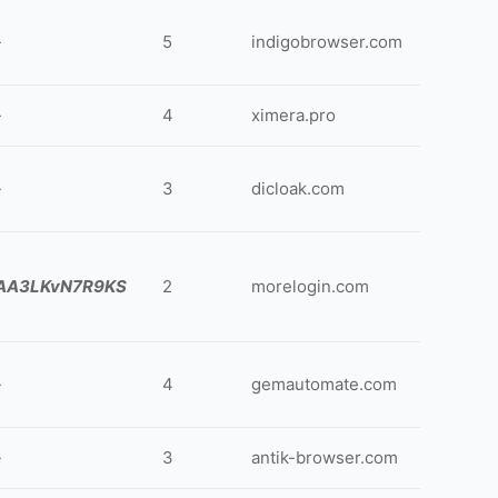
-
5
indigobrowser.com
-
4
ximera.pro
-
3
dicloak.com
AA3LKvN7R9KS
2
morelogin.com
-
4
gemautomate.com
-
3
antik-browser.com