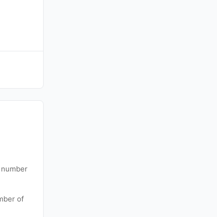
y number
mber of