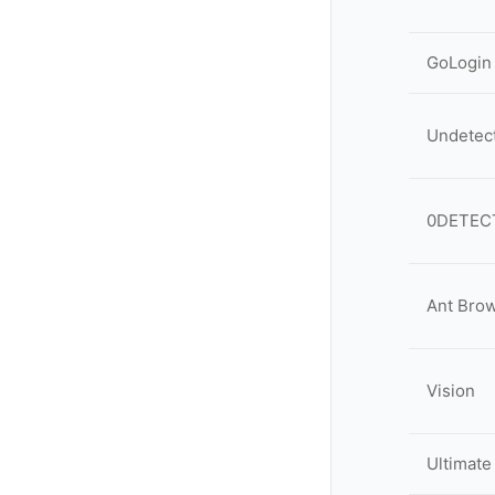
GoLogin
Undetec
0DETEC
Ant Bro
Vision
Ultimate