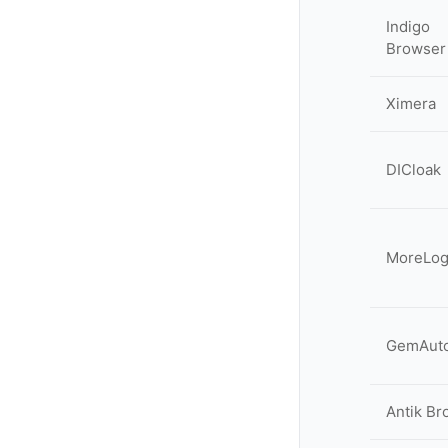
Indigo
Browser
Ximera
DICloak
MoreLog
GemAut
Antik Br