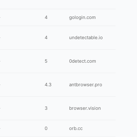
-
4
gologin.com
-
4
undetectable.io
-
5
0detect.com
-
4.3
antbrowser.pro
-
3
browser.vision
-
0
orb.cc