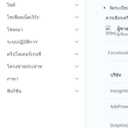
ไซต์
จัดระเบีย
โซเชียลเน็ตเวิร์ก
ควรเลือกเคร
ผู้ชา
โฆษณา
ผู้เขียน
ระบบปฏิบัติการ
Faceboo
คริปโตเคอร์เรนซี
โครงข่ายประสาท
บริษัท
ภาษา
Incognit
ฟังก์ชัน
AdsPow
Dolphin{