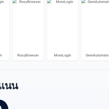
in
RoxyBrowser
MoreLogin
GemAutomate
แนน