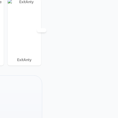
ExitAnty
BeastBrowser
Antik