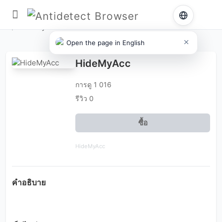
เบราว์เซอร์แอนตี้ดีเทค
/
ระบบปฏิบัติการต่างๆ
/
Windows
/ HideMyAcc
Open the page in English
HideMyAcc
การดู 1 016
รีวิว 0
ซื้อ
HideMyAcc
คำอธิบาย